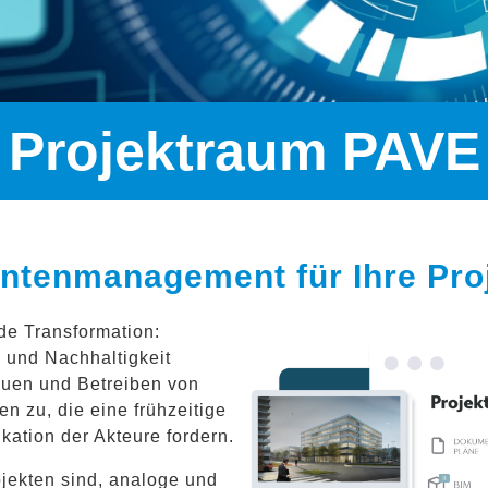
Projektraum PAVE
ntenmanagement für Ihre Pro
nde Transformation:
g und Nachhaltigkeit
auen und Betreiben von
 zu, die eine frühzeitige
tion der Akteure fordern.
jekten sind, analoge und