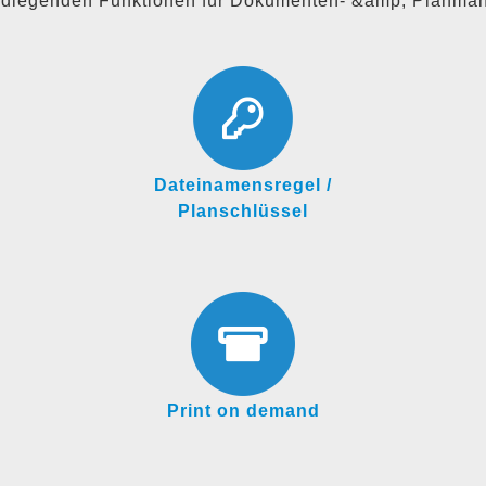
undlegenden Funktionen für Dokumenten- &amp; Planma
Dateinamensregel /
Planschlüssel
Print on demand